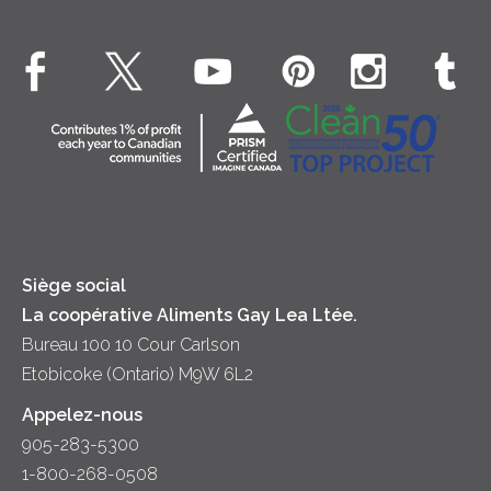
Crème Fouettée
Environnement
Hors-d'oeuvre
Beurre
EXPLORE CONTACTEZ-NOUS
Bien-être des animaux
Souper
Fromage cottage
Contactez-nous
Collectivité
Soupes
Crème sure
Location
Principes coopératifs
Trempettes et Tartinades
Fromage
Diversité et inclusion
Lait
Accessibilité
Siège social
La coopérative Aliments Gay Lea Ltée.
Bureau 100 10 Cour Carlson
Etobicoke (Ontario) M9W 6L2
Appelez-nous
905-283-5300
1-800-268-0508