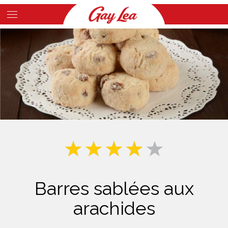
Skip
to
Main
main
Content
content
Barres sablées aux
arachides