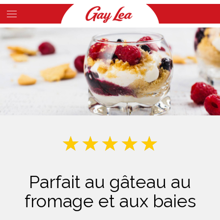
Skip
to
Main
main
Content
content
Parfait au gâteau au
fromage et aux baies