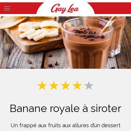
Skip
to
Main
main
Content
content
Banane royale à siroter
Un frappé aux fruits aux allures d’un dessert