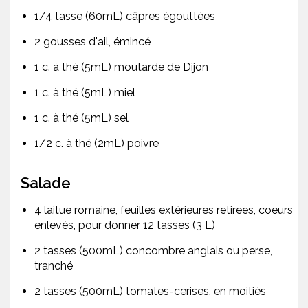
1/4 tasse (60mL) câpres égouttées
2 gousses d'ail, émincé
1 c. à thé (5mL) moutarde de Dijon
1 c. à thé (5mL) miel
1 c. à thé (5mL) sel
1/2 c. à thé (2mL) poivre
Salade
4 laitue romaine, feuilles extérieures retirees, coeurs
enlevés, pour donner 12 tasses (3 L)
2 tasses (500mL) concombre anglais ou perse,
tranché
2 tasses (500mL) tomates-cerises, en moitiés