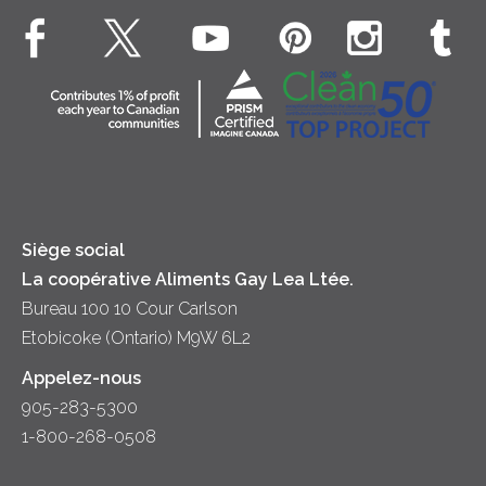
Beurre
EXPLORE CONTACTEZ-NOUS
Bien-être des animaux
Souper
Fromage cottage
Contactez-nous
Collectivité
Soupes
Crème sure
Location
Principes coopératifs
Trempettes et Tartinades
Fromage
Diversité et inclusion
Lait
Accessibilité
Siège social
La coopérative Aliments Gay Lea Ltée.
Bureau 100 10 Cour Carlson
Etobicoke (Ontario) M9W 6L2
Appelez-nous
905-283-5300
1-800-268-0508