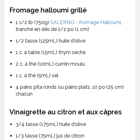
Fromage halloumi grillé
1 1/2 lb (750g)
SALERNO - fromage Halloumi
,
tranché en dés de 1/2 po (1 cm)
1/2 tasse (125mL) huile d'olive
1 c. à table (15mL) thym séché
2 c. à thé (10mL) cumin moulu
1 c. à thé (5mL) sel
4 pains pita ronds ou pains plats, 10 po (25 cm)
chacun
Vinaigrette au citron et aux câpres
3/4 tasse (175mL) huile d'olive
1/3 tasse (75mL) jus de citron