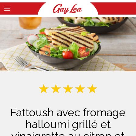
Skip
to
Main
main
Content
content
Fattoush avec fromage
halloumi grillé et