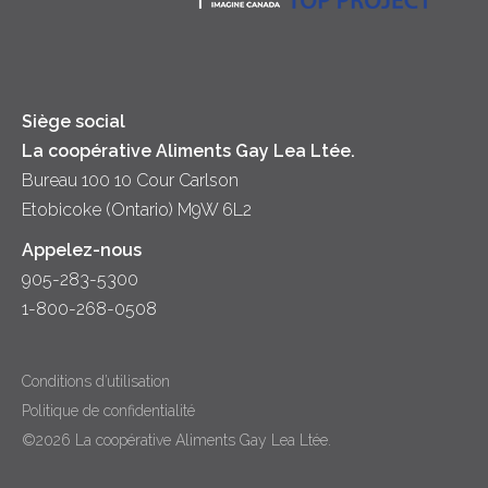
Trempettes et Tartinades
Fromage
Diversité et inclusion
Lait
Accessibilité
Siège social
La coopérative Aliments Gay Lea Ltée.
Bureau 100 10 Cour Carlson
Etobicoke (Ontario) M9W 6L2
Appelez-nous
905-283-5300
1-800-268-0508
Conditions d’utilisation
Politique de confidentialité
©2026 La coopérative Aliments Gay Lea Ltée.