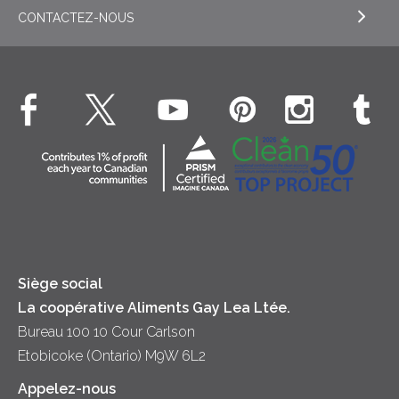
Général
Crème sure
CONTACTEZ-NOUS
EXPLORE NOS ENGAGEMENTS ESG
Dîner
Crême fouettée
Crème Fouettée
Environnement
Hors-d'oeuvre
Beurre
EXPLORE CONTACTEZ-NOUS
Bien-être des animaux
Souper
Fromage cottage
Contactez-nous
Collectivité
Soupes
Crème sure
Location
Principes coopératifs
Trempettes et Tartinades
Fromage
Diversité et inclusion
Lait
Accessibilité
Siège social
La coopérative Aliments Gay Lea Ltée.
Bureau 100 10 Cour Carlson
Etobicoke (Ontario) M9W 6L2
Appelez-nous