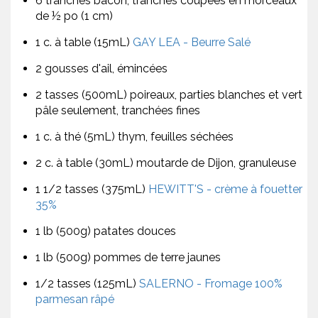
6 tranches bacon, tranches coupées en morceaux
de ½ po (1 cm)
1 c. à table (15mL)
GAY LEA - Beurre Salé
2 gousses d'ail, émincées
2 tasses (500mL) poireaux, parties blanches et vert
pâle seulement, tranchées fines
1 c. à thé (5mL) thym, feuilles séchées
2 c. à table (30mL) moutarde de Dijon, granuleuse
1 1/2 tasses (375mL)
HEWITT'S - crème à fouetter
35%
1 lb (500g) patates douces
1 lb (500g) pommes de terre jaunes
1/2 tasses (125mL)
SALERNO - Fromage 100%
parmesan râpé