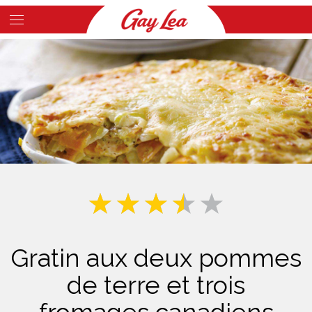
Skip
to
Main
main
Content
content
Gratin aux deux pommes
de terre et trois