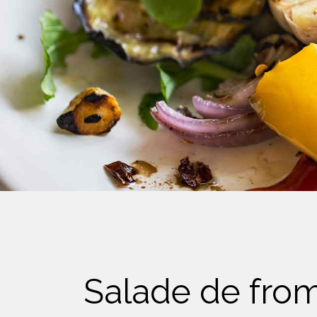
Crème Fouettée
Desserts
Yogourt
Boissons
Biscuits
Salade de from