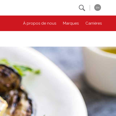
Search
EN
À propos de nous
Marques
Carrières
NOS ENGAGEMENTS ESG
CONTACTEZ-NOUS
Environnement
Contactez-nous
Bien-être des animaux
Location
Collectivité
Principes coopératifs
Diversité et inclusion
Accessibilité