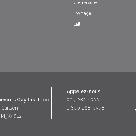
Crème sure
Fromage
Lait
Appelez-nous
liments Gay Lea Ltée.
905-283-5300
 Carlson
1-800-268-0508
o) M9W 6L2