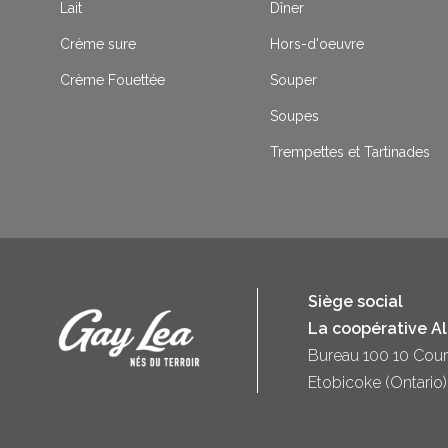
Lait
Dîner
Crème sure
Hors-d'oeuvre
Crème Fouettée
Souper
Soupes
Trempettes et Tartinades
Siège social
La coopérative A
Bureau 100 10 Cour
Etobicoke (Ontari