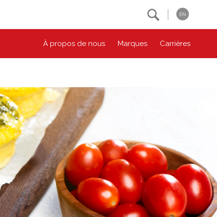
Search
EN
À propos de nous
Marques
Carrières
NOS ENGAGEMENTS ESG
CONTACTEZ-NOUS
Environnement
Contactez-nous
Bien-être des animaux
Location
Collectivité
Principes coopératifs
Diversité et inclusion
Accessibilité