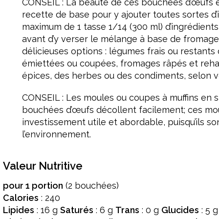
CONSEIL : La beauté de ces bouchées d’œufs e
recette de base pour y ajouter toutes sortes d’
maximum de 1 tasse 1/14 (300 ml) d’ingrédients
avant d’y verser le mélange à base de fromage
délicieuses options : légumes frais ou restant
émiettées ou coupées, fromages râpés et reh
épices, des herbes ou des condiments, selon v
CONSEIL : Les moules ou coupes à muffins en si
bouchées d’œufs décollent facilement; ces mo
investissement utile et abordable, puisqu’ils so
l’environnement.
Valeur Nutritive
pour 1 portion
(2 bouchées)
Calories
: 240
Lipides
: 16 g
Saturés
: 6 g
Trans
: 0 g
Glucides
: 5 