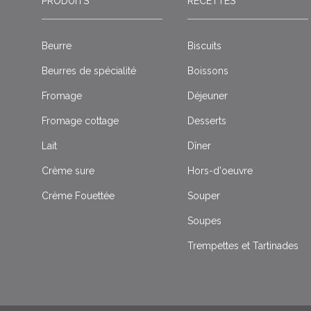
PRODUITS
RECETTES
Beurre
Biscuits
Beurres de spécialité
Boissons
Fromage
Déjeuner
Fromage cottage
Desserts
Lait
Dîner
Crème sure
Hors-d'oeuvre
Crème Fouettée
Souper
Soupes
Trempettes et Tartinades