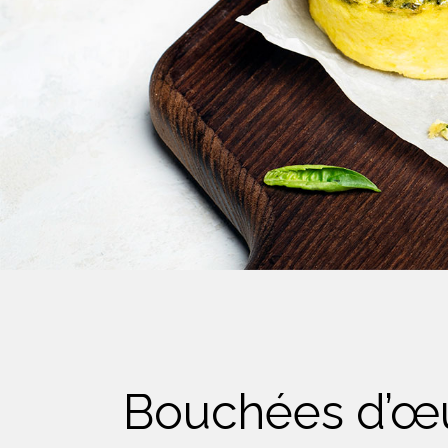
Crème Fouettée
Desserts
Yogourt
Boissons
Biscuits
Bouchées d’œu