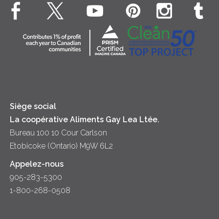
Bien-être des animaux
Souper
Fromage cottage
Contactez-nous
Collectivité
Soupes
Crème sure
Location
Principes coopératifs
Trempettes et Tartinades
Fromage
Diversité et inclusion
Lait
Accessibilité
Siège social
La coopérative Aliments Gay Lea Ltée.
Bureau 100 10 Cour Carlson
Etobicoke (Ontario) M9W 6L2
Appelez-nous
905-283-5300
1-800-268-0508