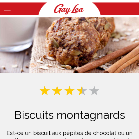
Skip
to
Main
main
Content
content
Biscuits montagnards
Est-ce un biscuit aux pépites de chocolat ou un