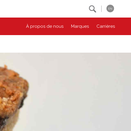
Search
EN
À propos de nous
Marques
Carrières
NOS ENGAGEMENTS ESG
CONTACTEZ-NOUS
Environnement
Contactez-nous
Bien-être des animaux
Location
Collectivité
Principes coopératifs
Diversité et inclusion
Accessibilité