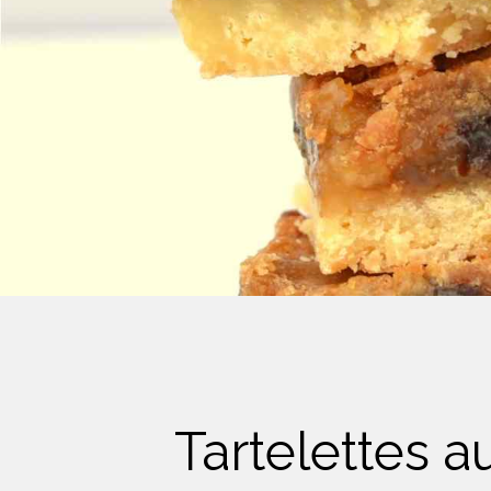
Crème Fouettée
Desserts
Yogourt
Boissons
Biscuits
Tartelettes a