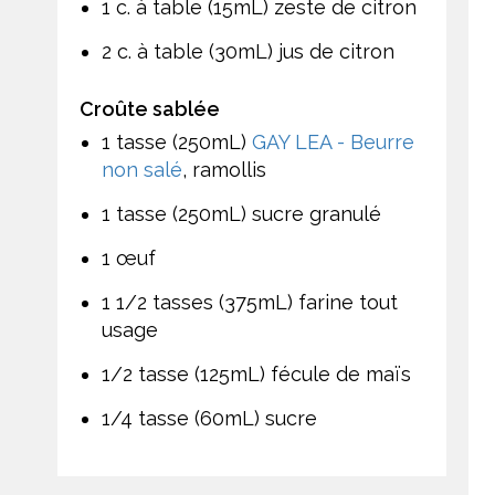
1 c. à table (15mL) zeste de citron
2 c. à table (30mL) jus de citron
Croûte sablée
1 tasse (250mL)
GAY LEA - Beurre
non salé
, ramollis
1 tasse (250mL) sucre granulé
1 œuf
1 1/2 tasses (375mL) farine tout
usage
1/2 tasse (125mL) fécule de maïs
1/4 tasse (60mL) sucre