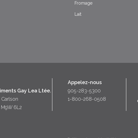
Fromage
Lait
Appelez-nous
liments Gay Lea Ltée.
905-283-5300
 Carlson
1-800-268-0508
o) M9W 6L2