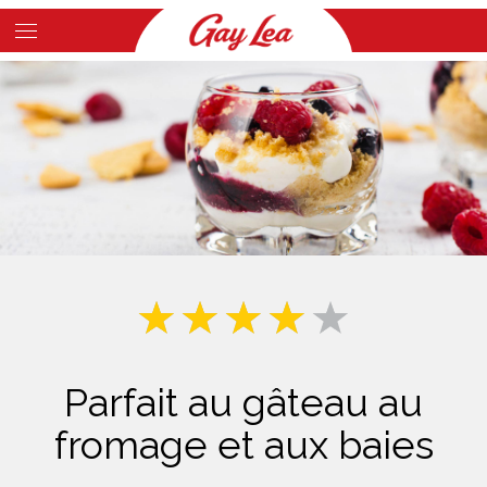
Skip
to
Main
main
Content
content
Parfait au gâteau au
fromage et aux baies