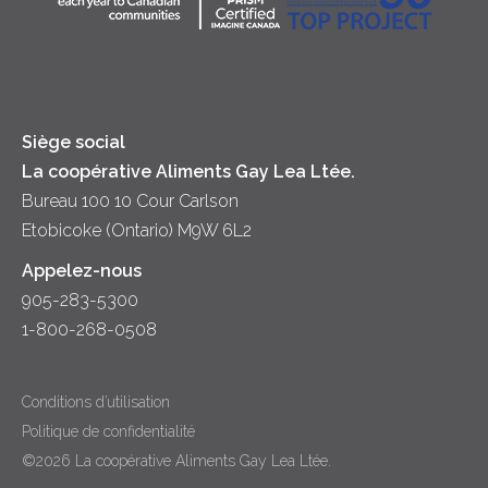
Principes coopératifs
Trempettes et Tartinades
Fromage
Diversité et inclusion
Lait
Accessibilité
Siège social
La coopérative Aliments Gay Lea Ltée.
Bureau 100 10 Cour Carlson
Etobicoke (Ontario) M9W 6L2
Appelez-nous
905-283-5300
1-800-268-0508
Conditions d’utilisation
Politique de confidentialité
©2026 La coopérative Aliments Gay Lea Ltée.