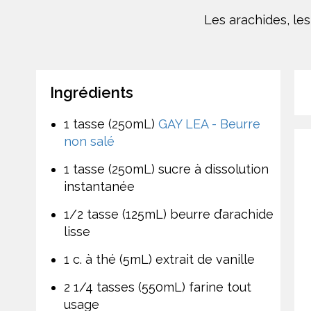
Les arachides, le
Ingrédients
1 tasse (250mL)
GAY LEA - Beurre
non salé
1 tasse (250mL) sucre à dissolution
instantanée
1/2 tasse (125mL) beurre d’arachide
lisse
1 c. à thé (5mL) extrait de vanille
2 1/4 tasses (550mL) farine tout
usage