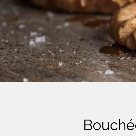
Crème Fouettée
Desserts
Yogourt
Boissons
Biscuits
Bouchée