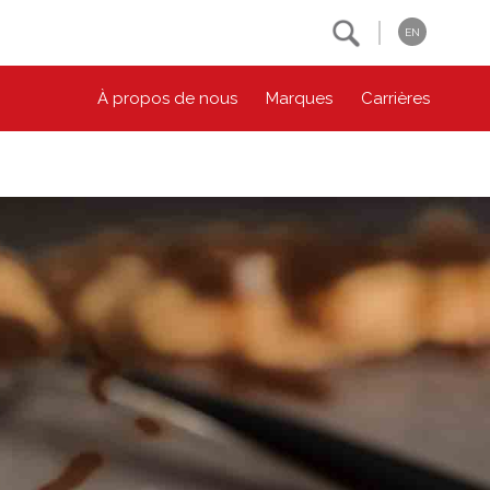
Search
EN
À propos de nous
Marques
Carrières
NOS ENGAGEMENTS ESG
CONTACTEZ-NOUS
Environnement
Contactez-nous
Bien-être des animaux
Location
Collectivité
Principes coopératifs
Diversité et inclusion
Accessibilité