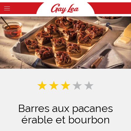
Skip
to
Main
main
Content
content
Barres aux pacanes
érable et bourbon