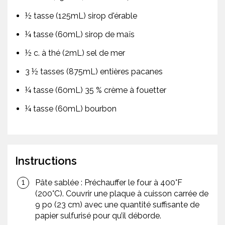
½ tasse (125mL) sirop d'érable
¼ tasse (60mL) sirop de maïs
½ c. à thé (2mL) sel de mer
3 ½ tasses (875mL) entières pacanes
¼ tasse (60mL) 35 % crème à fouetter
¼ tasse (60mL) bourbon
Instructions
Pâte sablée : Préchauffer le four à 400°F
(200°C). Couvrir une plaque à cuisson carrée de
9 po (23 cm) avec une quantité suffisante de
papier sulfurisé pour qu’il déborde.