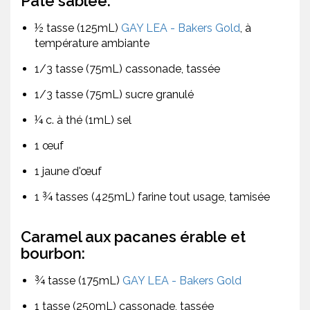
Pâte sablée:
½ tasse (125mL)
GAY LEA - Bakers Gold
, à
température ambiante
1/3 tasse (75mL) cassonade, tassée
1/3 tasse (75mL) sucre granulé
¼ c. à thé (1mL) sel
1 œuf
1 jaune d'œuf
1 ¾ tasses (425mL) farine tout usage, tamisée
Caramel aux pacanes érable et
bourbon:
¾ tasse (175mL)
GAY LEA - Bakers Gold
1 tasse (250mL) cassonade, tassée