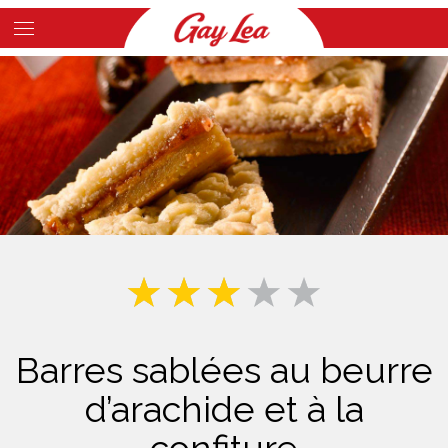
Skip
to
Main
main
Content
content
Barres sablées au beurre
d’arachide et à la