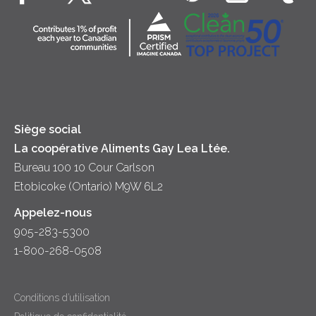
Fromage cottage
Contactez-nous
Collectivité
Soupes
Crème sure
Location
Principes coopératifs
Trempettes et Tartinades
Fromage
Diversité et inclusion
Lait
Accessibilité
Siège social
La coopérative Aliments Gay Lea Ltée.
Bureau 100 10 Cour Carlson
Etobicoke (Ontario) M9W 6L2
Appelez-nous
905-283-5300
1-800-268-0508
Conditions d’utilisation