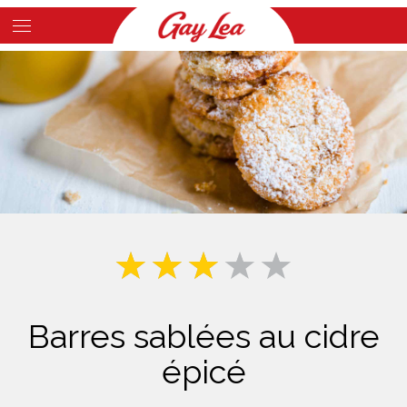
Skip
to
Main
main
Content
content
Barres sablées au cidre
épicé