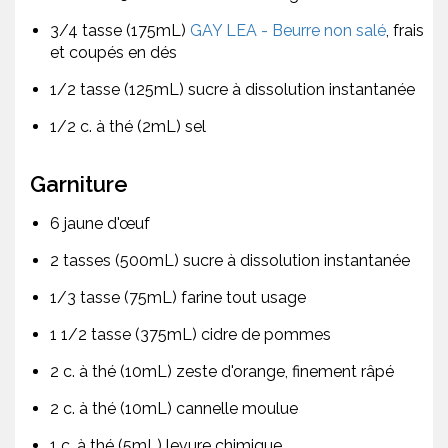
3/4 tasse (175mL)
GAY LEA - Beurre non salé
, frais
et coupés en dés
1/2 tasse (125mL) sucre à dissolution instantanée
1/2 c. à thé (2mL) sel
Garniture
6 jaune d'œuf
2 tasses (500mL) sucre à dissolution instantanée
1/3 tasse (75mL) farine tout usage
1 1/2 tasse (375mL) cidre de pommes
2 c. à thé (10mL) zeste d'orange, finement râpé
2 c. à thé (10mL) cannelle moulue
1 c. à thé (5mL) levure chimique