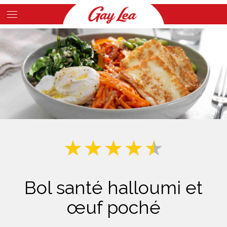
Skip
to
Main
main
Content
content
Bol santé halloumi et
œuf poché