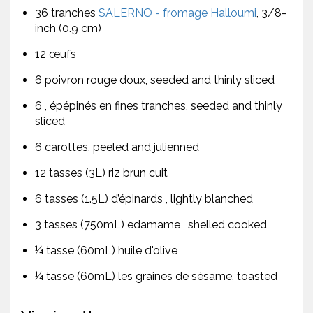
36 tranches
SALERNO - fromage Halloumi
, 3/8-
inch (0.9 cm)
12 œufs
6 poivron rouge doux, seeded and thinly sliced
6 , épépinés en fines tranches, seeded and thinly
sliced
6 carottes, peeled and julienned
12 tasses (3L) riz brun cuit
6 tasses (1.5L) d’épinards , lightly blanched
3 tasses (750mL) edamame , shelled cooked
¼ tasse (60mL) huile d'olive
¼ tasse (60mL) les graines de sésame, toasted