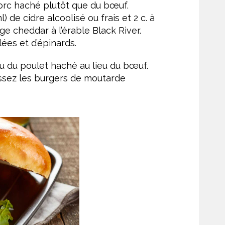
porc haché plutôt que du bœuf.
de cidre alcoolisé ou frais et 2 c. à
age cheddar à l’érable Black River.
ées et d’épinards.
u du poulet haché au lieu du bœuf.
issez les burgers de moutarde