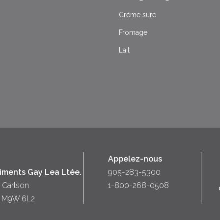
Crème sure
Fromage
Lait
Appelez-nous
liments Gay Lea Ltée.
905-283-5300
 Carlson
1-800-268-0508
o) M9W 6L2