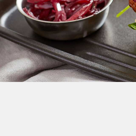
Crème Fouettée
Desserts
Yogourt
Boissons
Biscuits