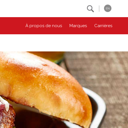
Search
EN
À propos de nous
Marques
Carrières
NOS ENGAGEMENTS ESG
CONTACTEZ-NOUS
Environnement
Contactez-nous
Bien-être des animaux
Location
Collectivité
Principes coopératifs
Diversité et inclusion
Accessibilité