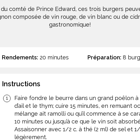
e du comté de Prince Edward, ces trois burgers peuv
’oignon composée de vin rouge, de vin blanc ou de c
gastronomique!
Rendements:
20 minutes
Préparation:
8 burg
Instructions
Faire fondre le beurre dans un grand poêlon à
d’ail et le thym; cuire 15 minutes, en remuant o
mélange ait ramolli ou qu’il commence à se cara
10 minutes ou jusqu’à ce que le vin soit absorb
Assaisonner avec 1/2 c. à thé (2 ml) de sel et 1/
légèrement.