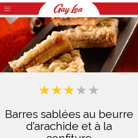
Skip
to
Main
main
Content
content
Barres sablées au beurre
d’arachide et à la