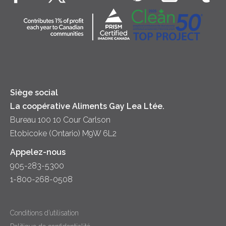
Fromage cottage
Contactez-nous
Collectivité
Soupes
Crème sure
Location
Principes coopératifs
Trempettes et Tartinades
Fromage
Diversité et inclusion
Lait
Accessibilité
Siège social
La coopérative Aliments Gay Lea Ltée.
Bureau 100 10 Cour Carlson
Etobicoke (Ontario) M9W 6L2
Appelez-nous
905-283-5300
1-800-268-0508
Conditions d’utilisation