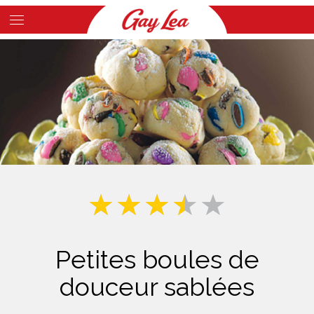
Skip
to
Main
main
Content
content
Petites boules de
douceur sablées