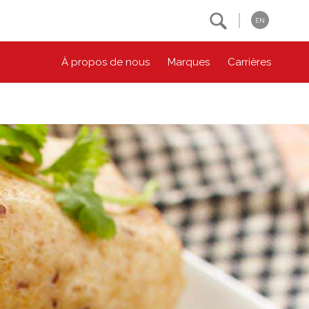
Search
EN
À propos de nous
Marques
Carrières
NOS ENGAGEMENTS ESG
CONTACTEZ-NOUS
Environnement
Contactez-nous
Bien-être des animaux
Location
Collectivité
Principes coopératifs
Diversité et inclusion
Accessibilité