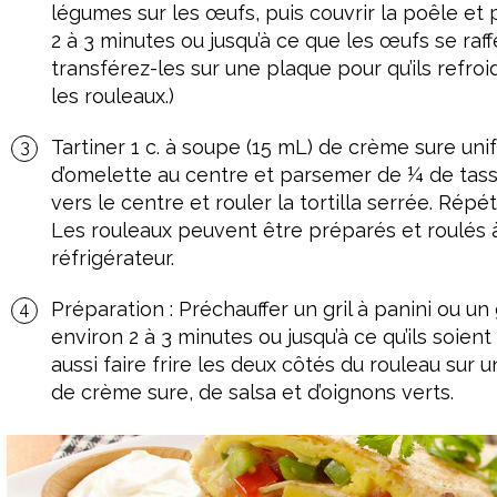
légumes sur les œufs, puis couvrir la poêle et
2 à 3 minutes ou jusqu’à ce que les œufs se raff
transférez-les sur une plaque pour qu’ils ref
les rouleaux.)
Tartiner 1 c. à soupe (15 mL) de crème sure un
d’omelette au centre et parsemer de ¼ de tass
vers le centre et rouler la tortilla serrée. Répé
Les rouleaux peuvent être préparés et roulés à
réfrigérateur.
Préparation : Préchauffer un gril à panini ou un
environ 2 à 3 minutes ou jusqu’à ce qu’ils soi
aussi faire frire les deux côtés du rouleau sur u
de crème sure, de salsa et d’oignons verts.