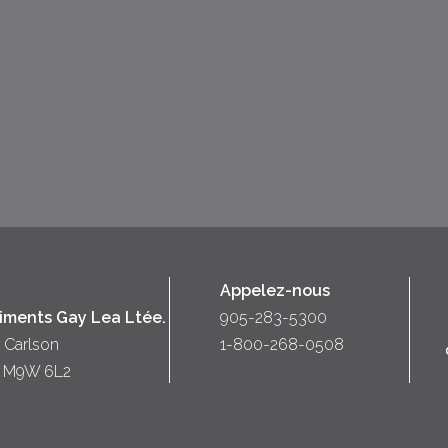
Appelez-nous
liments Gay Lea Ltée.
905-283-5300
 Carlson
1-800-268-0508
o) M9W 6L2