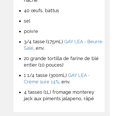
haché
40 œufs, battus
sel
poivre
3/4 tasse (175mL)
GAY LEA - Beurre
Salé
, env.
20 grande tortilla de farine de blé
entier (10 pouces)
1 1/4 tasse (300mL)
GAY LEA -
Crème sure 14%
, env.
4 tasses (1L) fromage monterey
jack aux piments jalapeno, râpé