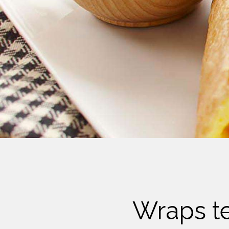
Crème Fouettée
Desserts
Yogourt
Boissons
Biscuits
Wraps te