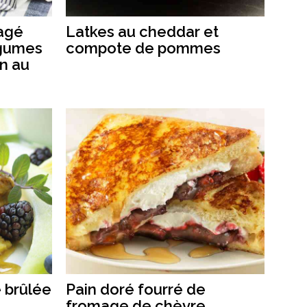
agé
Latkes au cheddar et
égumes
compote de pommes
on au
e brûlée
Pain doré fourré de
fromage de chèvre