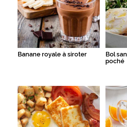
Banane royale à siroter
Bol san
poché