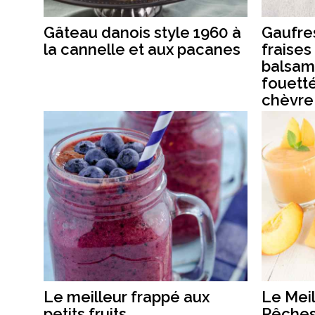
Gâteau danois style 1960 à
Gaufre
la cannelle et aux pacanes
fraises
balsam
fouett
chèvre
Le meilleur frappé aux
Le Meil
petits fruits
Pêche