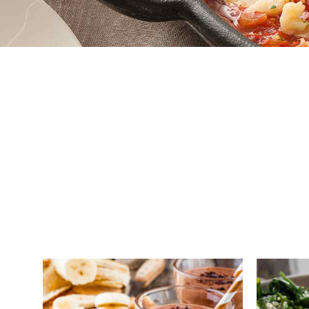
Crème Fouettée
Desserts
Yogourt
Boissons
Biscuits