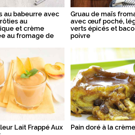
s au babeurre avec
Gruau de maïs from
 rôties au
avec œuf poché, l
ique et crème
verts épicés et bac
ée au fromage de
poivre
leur Lait Frappé Aux
Pain doré à la crèm
s