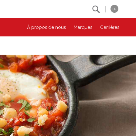
Search
EN
À propos de nous
Marques
Carrières
NOS ENGAGEMENTS ESG
CONTACTEZ-NOUS
Environnement
Contactez-nous
Bien-être des animaux
Location
Collectivité
Principes coopératifs
Diversité et inclusion
Accessibilité