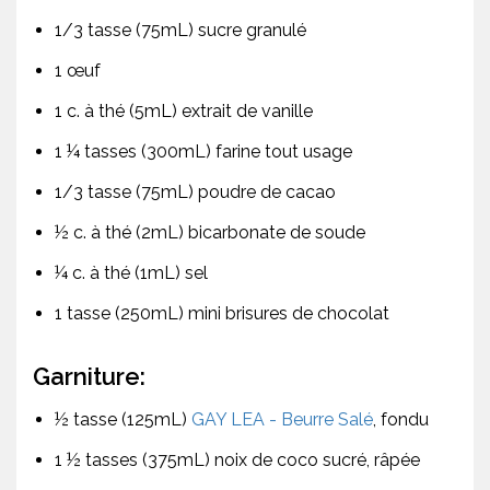
1/3 tasse (75mL) sucre granulé
1 œuf
1 c. à thé (5mL) extrait de vanille
1 ¼ tasses (300mL) farine tout usage
1/3 tasse (75mL) poudre de cacao
½ c. à thé (2mL) bicarbonate de soude
¼ c. à thé (1mL) sel
1 tasse (250mL) mini brisures de chocolat
Garniture:
½ tasse (125mL)
GAY LEA - Beurre Salé
, fondu
1 ½ tasses (375mL) noix de coco sucré, râpée