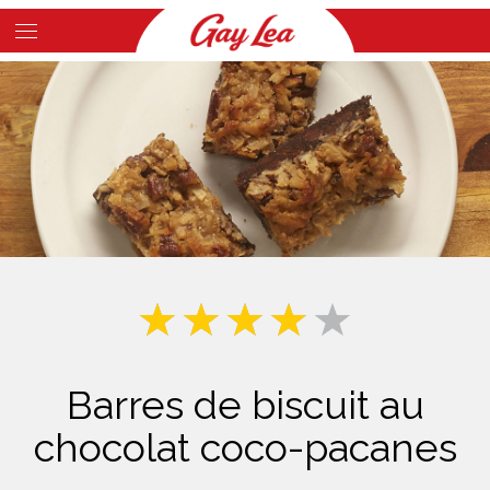
Skip
to
Main
main
Content
content
Barres de biscuit au
chocolat coco-pacanes