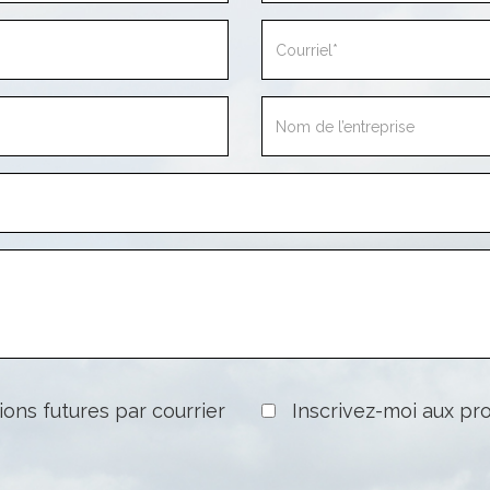
ode
p/postal
éléphone
Mon
message
est
Commentaire
au
sujet
de
ons futures par courrier
Inscrivez-moi aux pro