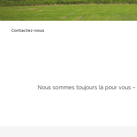
Crème Fouettée
Desserts
Yogourt
Boissons
Biscuits
Contactez-nous
Nous sommes toujours là pour vous – p