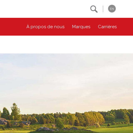
Search
EN
À propos de nous
Marques
Carrières
NOS ENGAGEMENTS ESG
CONTACTEZ-NOUS
Environnement
Contactez-nous
Bien-être des animaux
Location
Collectivité
Principes coopératifs
Diversité et inclusion
Accessibilité