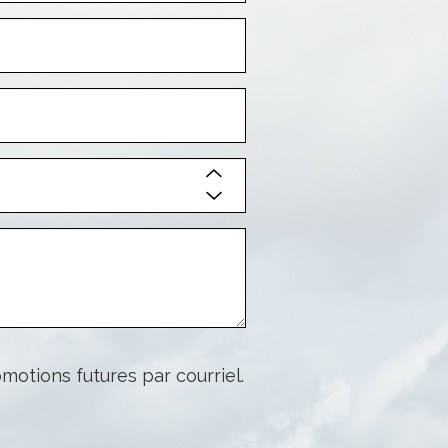
/
Province
Courriel
Nom
de
l’entreprise
motions futures par courriel.