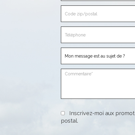
C
zi
T
Inscrivez-moi aux promoti
postal.