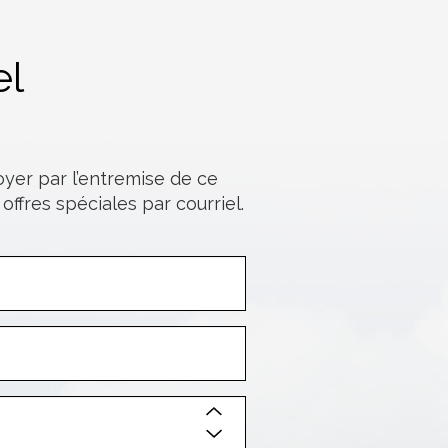
el
er par l’entremise de ce
offres spéciales par courriel.
Nom
de
famille
Ville
État